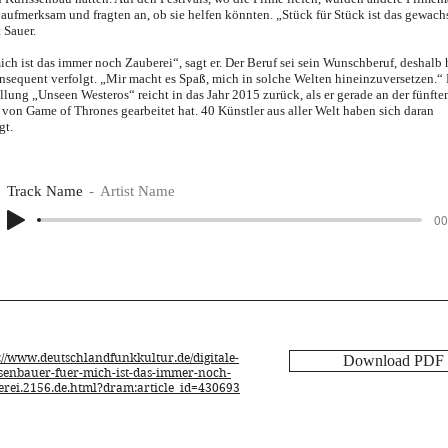
 aufmerksam und fragten an, ob sie helfen könnten. „Stück für Stück ist das gewach
t Sauer.
ich ist das immer noch Zauberei“, sagt er. Der Beruf sei sein Wunschberuf, deshalb 
nsequent verfolgt. „Mir macht es Spaß, mich in solche Welten hineinzuversetzen.“
llung „Unseen Westeros“ reicht in das Jahr 2015 zurück, als er gerade an der fünfte
l von Game of Thrones gearbeitet hat. 40 Künstler aus aller Welt haben sich daran
igt.
Track Name
Artist Name
00
://www.deutschlandfunkkultur.de/digitale-
Download PDF
ssenbauer-fuer-mich-ist-das-immer-noch-
erei.2156.de.html?dram:article_id=430693