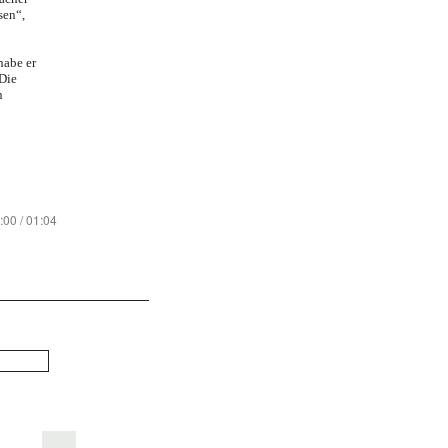
sen“,
habe er
 Die
n
:00 / 01:04