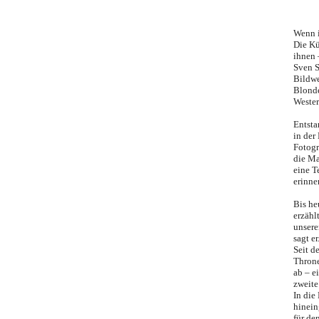
S
Wenn i
Die Kü
ihnen 
Sven S
Bildwe
Blonde
Wester
Entsta
in der
Fotogr
die Ma
eine T
erinne
Bis he
erzähl
unsere
sagt er
Seit d
Throne
ab – e
zweite
In die
hinein
für de