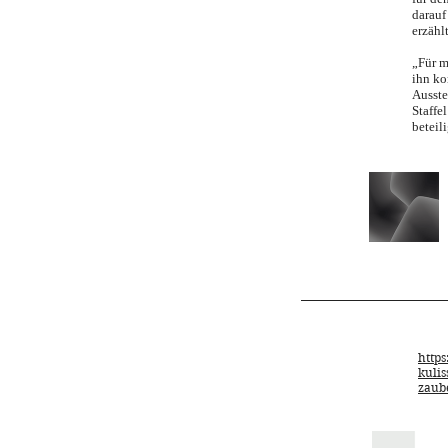
darauf
erzähl
„Für m
ihn ko
Ausste
Staffe
beteil
https
kuli
zaub