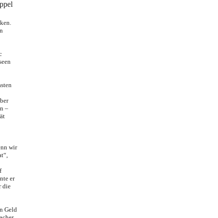
el
cken.
on
c
seen
asten
ber
on –
ät
enn wir
t“,
f
nte er
r die
in Geld
macher