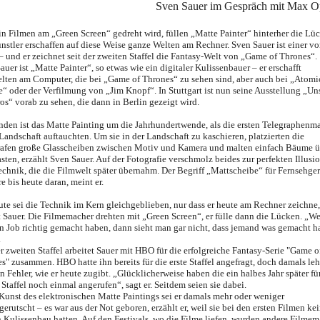
ven Sauer im Gespräch mit Max Opp
n Filmen am „Green Screen“ gedreht wird, füllen „Matte Painter“ hinterher die Lü
nstler erschaffen auf diese Weise ganze Welten am Rechner. Sven Sauer ist einer v
– und er zeichnet seit der zweiten Staffel die Fantasy-Welt von „Game of Thrones“.
auer ist „Matte Painter“, so etwas wie ein digitaler Kulissenbauer – er erschafft
lten am Computer, die bei „Game of Thrones“ zu sehen sind, aber auch bei „Atomi
“ oder der Verfilmung von „Jim Knopf“. In Stuttgart ist nun seine Ausstellung „Un
os“ vorab zu sehen, die dann in Berlin gezeigt wird.
nden ist das Matte Painting um die Jahrhundertwende, als die ersten Telegraphenm
 Landschaft auftauchten. Um sie in der Landschaft zu kaschieren, platzierten die
afen große Glasscheiben zwischen Motiv und Kamera und malten einfach Bäume ü
sten, erzählt Sven Sauer. Auf der Fotografie verschmolz beides zur perfekten Illusi
echnik, die die Filmwelt später übernahm. Der Begriff „Mattscheibe“ für Fernsehger
re bis heute daran, meint er.
ute sei die Technik im Kern gleichgeblieben, nur dass er heute am Rechner zeichne,
t Sauer. Die Filmemacher drehten mit „Green Screen“, er fülle dann die Lücken. „W
n Job richtig gemacht haben, dann sieht man gar nicht, dass jemand was gemacht ha
.
er zweiten Staffel arbeitet Sauer mit HBO für die erfolgreiche Fantasy-Serie "Game o
s" zusammen. HBO hatte ihn bereits für die erste Staffel angefragt, doch damals leh
in Fehler, wie er heute zugibt. „Glücklicherweise haben die ein halbes Jahr später fü
 Staffel noch einmal angerufen“, sagt er. Seitdem seien sie dabei.
 Kunst des elektronischen Matte Paintings sei er damals mehr oder weniger
gerutscht – es war aus der Not geboren, erzählt er, weil sie bei den ersten Filmen ke
n Kulissenbau hatten. Auf den Festivals, wo die Filme liefen, wurden andere Filme