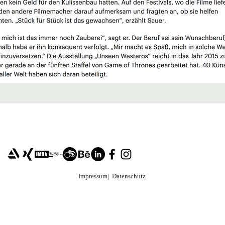
STAY WITH ME
Impressum
| Datenschutz
s.sauer@mattepainti
and Straße 95, Berlin, Deutschland